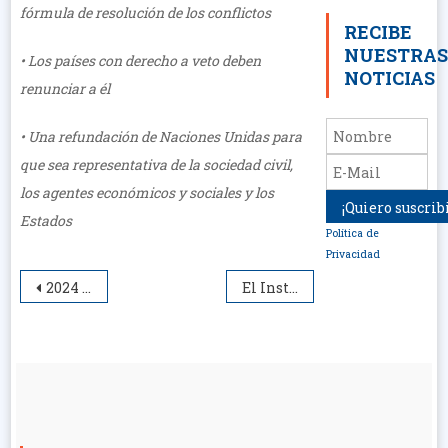
fórmula de resolución de los conflictos
RECIBE
NUESTRA
• Los países con derecho a veto deben
NOTICIAS
renunciar a él
• Una refundación de Naciones Unidas para
que sea representativa de la sociedad civil,
los agentes económicos y sociales y los
Estados
Política de
Privacidad
Navegación
2024 Congreso Paz y Educación | 7,8 y 9 de noviembre
El Instituto de Estudios para la Paz y la Cooperación presenta el martes 30 de abril a las 11h en el IES de Llanera el Juego de la Pirámide del odio.
de
entradas