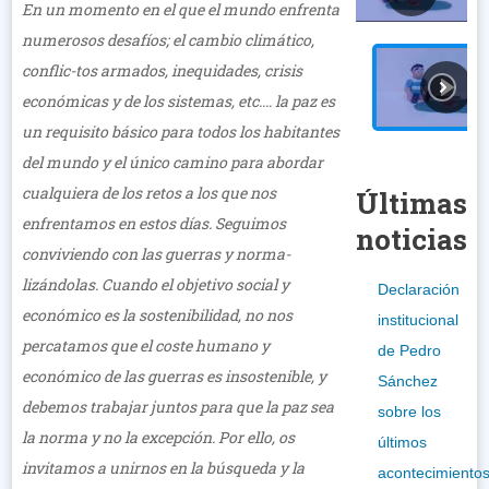
En un momento en el que el mundo enfrenta
numerosos desafíos; el cambio climático,
conflic-tos armados, inequidades, crisis
económicas y de los sistemas, etc.… la paz es
un requisito básico para todos los habitantes
del mundo y el único camino para abordar
cualquiera de los retos a los que nos
Últimas
enfrentamos en estos días. Seguimos
noticias
conviviendo con las guerras y norma-
lizándolas. Cuando el objetivo social y
Declaración
económico es la sostenibilidad, no nos
institucional
percatamos que el coste humano y
de Pedro
económico de las guerras es insostenible, y
Sánchez
debemos trabajar juntos para que la paz sea
sobre los
la norma y no la excepción. Por ello, os
últimos
invitamos a unirnos en la búsqueda y la
acontecimiento