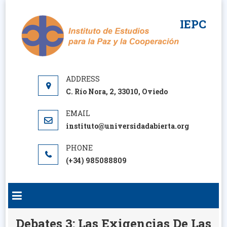
Saltar
al
IEPC
contenido
C. Río Nora, 2, 33010, Oviedo
instituto@universidadabierta.org
(+34) 985088809
Debates 3: Las Exigencias De Las