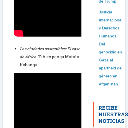
de Trump
Justicia
Internacional
y Derechos
Humanos.
Del
Las ciudades sostenibles: El caso
genocidio en
de África.
Tshimpanga Matala
Gaza al
Kabangu.
apartheid de
género en
Afganistán.
RECIBE
NUESTRA
NOTICIAS