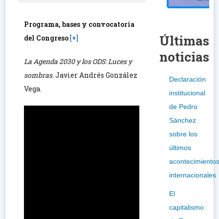
Programa, bases y convocatoria
Últimas
del Congreso
[+]
noticias
La Agenda 2030 y los ODS: Luces y
sombras
. Javier Andrés González
Declaración
Vega.
institucional
de Pedro
Sánchez
sobre los
últimos
acontecimiento
internacionales
El
capitalismo