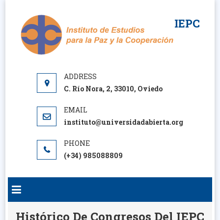
Saltar
al
IEPC
contenido
C. Río Nora, 2, 33010, Oviedo
instituto@universidadabierta.org
(+34) 985088809
Histórico De Congresos Del IEPC