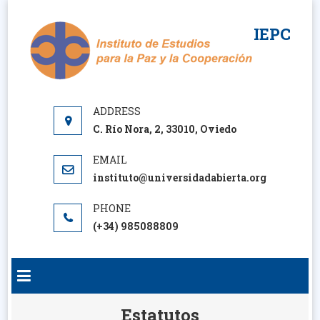
Saltar
al
IEPC
contenido
C. Río Nora, 2, 33010, Oviedo
instituto@universidadabierta.org
(+34) 985088809
Estatutos