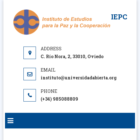
Saltar
al
IEPC
contenido
C. Río Nora, 2, 33010, Oviedo
instituto@universidadabierta.org
(+34) 985088809