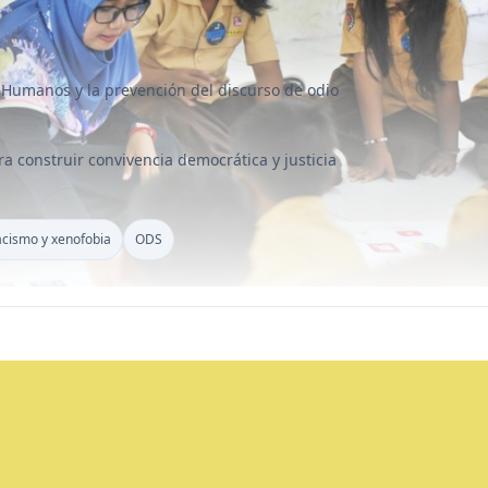
 Humanos y la prevención del discurso de odio
 construir convivencia democrática y justicia
cismo y xenofobia
ODS