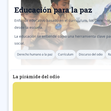
Educación para la paz
Enfoque educativo basado en el currículum, los Derechos
desde la escuela.
La educación se entiende como una herramienta clave para
social.
Derecho humano a la paz
Currículum
Discurso del odio
Ra
La pirámide del odio