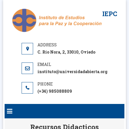
Saltar
al
IEPC
contenido
C. Río Nora, 2, 33010, Oviedo
instituto@universidadabierta.org
(+34) 985088809
Recursos Didacticos