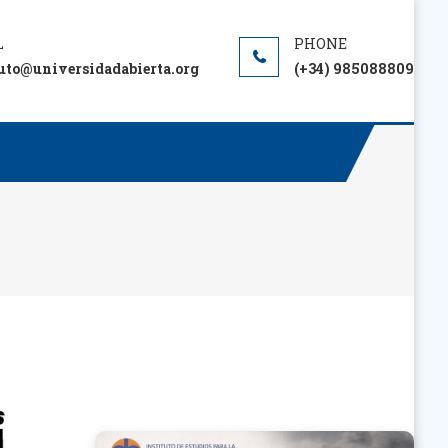
tuto@universidadabierta.org
(+34) 985088809