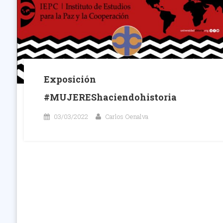
Exposición
#MUJEREShaciendohistoria
03/03/2022
Carlos Oenalva