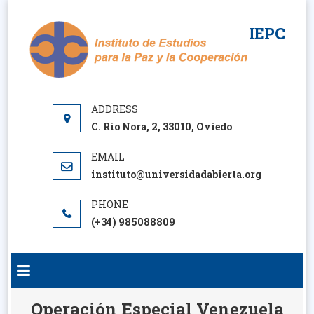
Saltar
al
IEPC
contenido
C. Río Nora, 2, 33010, Oviedo
instituto@universidadabierta.org
(+34) 985088809
Operación Especial Venezuela