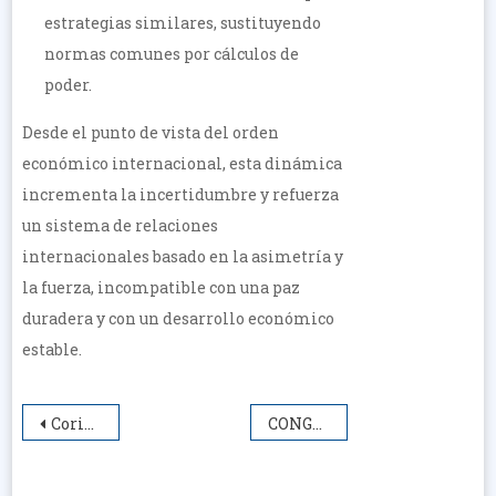
estrategias similares, sustituyendo
normas comunes por cálculos de
poder.
Desde el punto de vista del orden
económico internacional, esta dinámica
incrementa la incertidumbre y refuerza
un sistema de relaciones
internacionales basado en la asimetría y
la fuerza, incompatible con una paz
duradera y con un desarrollo económico
estable.
Navegación
Corina, ni bruja, ni pacifista
CONGRESO PAZ Y SEGURIDAD 2026
de