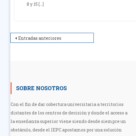
8 y 15 […]
Navegación
Entradas anteriores
de
entradas
SOBRE NOSOTROS
Con el fin de dar cobertura universitaria a territorios
distantes de los centros de decisión y donde el acceso a
la enseñanza superior viene siendo desde siempre un
obstáculo, desde el IEPC apostamos por una solución