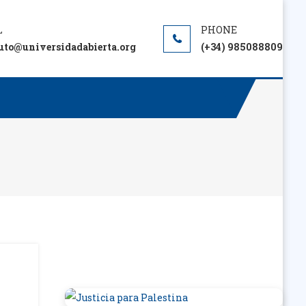
tuto@universidadabierta.org
(+34) 985088809