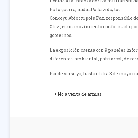
Debido a la intensa deriva militarista de
Pa la guerra, nada…Pa la vida, too.
Conceyu Abiertu pola Paz, responsable de
Glez., es un movimiento conformado por p
gobiernos.
La exposición cuenta con 9 paneles infor
diferentes: ambiental, patriarcal, de res
Puede verse ya, hasta el día 8 de mayo in
Navegación
No a venta de armas
de
entradas