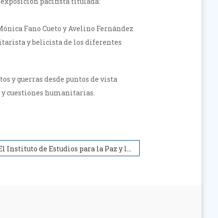
exposición pacifista titulada:
r Mónica Fano Cueto y Avelino Fernández
arista y belicista de los diferentes
tos y guerras desde puntos de vista
as y cuestiones humanitarias.
El Instituto de Estudios para la Paz y la Cooperación condena el ataque a Irán por parte de Estados Unidos e Israel