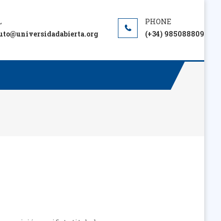
tuto@universidadabierta.org
(+34) 985088809