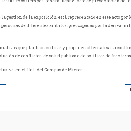
 los últimos tiempos, tendrá lugar el acto de presentación de la 
 la gestión de la exposición, está representado en este acto po
ersonas de diferentes ámbitos, preocupadas por la deriva milit
mativos que plantean críticas y proponen alternativas a conflic
olución de conflictos, de salud pública o de políticas de fronter
clusive, en el Hall del Campus de Mieres.