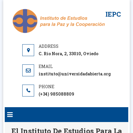
Saltar
al
IEPC
contenido
C. Río Nora, 2, 33010, Oviedo
instituto@universidadabierta.org
(+34) 985088809
El Instituto De Estudios Para La