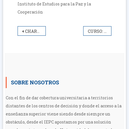
Instituto de Estudios para la Paz y la
Cooperación
Navegación
CHARLA-PRESENTACIÓN.
CURSO: TEOLOGÍA DEL MERCADO, POLÍTICAS DE DESPOJO
de
entradas
SOBRE NOSOTROS
Con el fin de dar cobertura universitaria a territorios
distantes de los centros de decisión y donde el acceso a la
enseñanza superior viene siendo desde siempre un
obstáculo, desde el IEPC apostamos por una solución