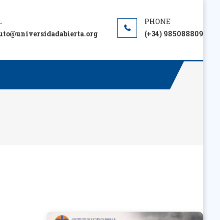
tuto@universidadabierta.org
(+34) 985088809