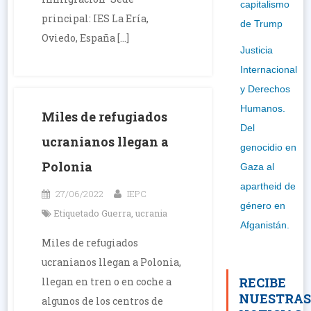
capitalismo
principal: IES La Ería,
de Trump
Oviedo, España […]
Justicia
Internacional
y Derechos
Humanos.
Miles de refugiados
Del
ucranianos llegan a
genocidio en
Polonia
Gaza al
apartheid de
27/06/2022
IEPC
género en
Etiquetado
Guerra
,
ucrania
Afganistán.
Miles de refugiados
ucranianos llegan a Polonia,
RECIBE
llegan en tren o en coche a
NUESTRA
algunos de los centros de