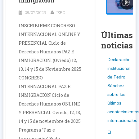
Inmigración
28/07/2025
IEPC
INSCRIBIRME CONGRESO
Últimas
INTERNACIONAL ONLINE Y
PRESENCIAL Ciclo de
noticias
Derechos Humanos PAZ E
Declaración
INMIGRACION. (Oviedo) 12,
institucional
13, 14 y 15 de Noviembre 2025
de Pedro
CONGRESO
Sánchez
INTERNACIONAL PAZ E
sobre los
INMIGRACIÓN Ciclo de
últimos
Derechos Humanos ONLINE
acontecimiento
Y PRESENCIAL Oviedo, 12, 13,
internacionales
14 y 15 de noviembre de 2025
Programa “Paz e
El
Inmigración” Sede