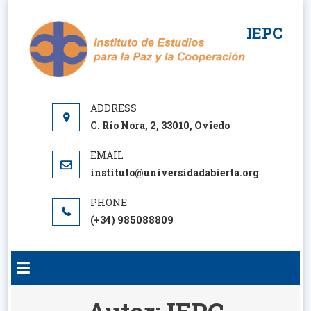
Saltar
al
IEPC
contenido
C. Río Nora, 2, 33010, Oviedo
instituto@universidadabierta.org
(+34) 985088809