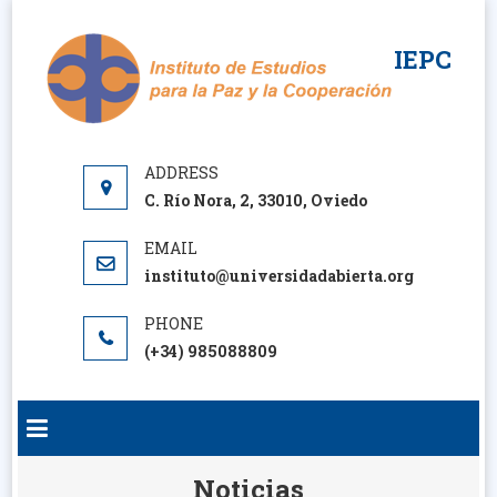
Saltar
al
IEPC
contenido
C. Río Nora, 2, 33010, Oviedo
instituto@universidadabierta.org
(+34) 985088809
Noticias