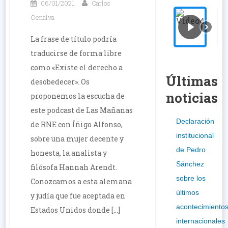
06/01/2021
Carlos
Oenalva
La frase de título podría
traducirse de forma libre
como «Existe el derecho a
Últimas
desobedecer». Os
noticias
proponemos la escucha de
este podcast de Las Mañanas
Declaración
de RNE con Íñigo Alfonso,
institucional
sobre una mujer decente y
de Pedro
honesta, la analista y
Sánchez
filósofa Hannah Arendt.
sobre los
Conozcamos a esta alemana
últimos
y judía que fue aceptada en
acontecimiento
Estados Unidos donde […]
internacionales