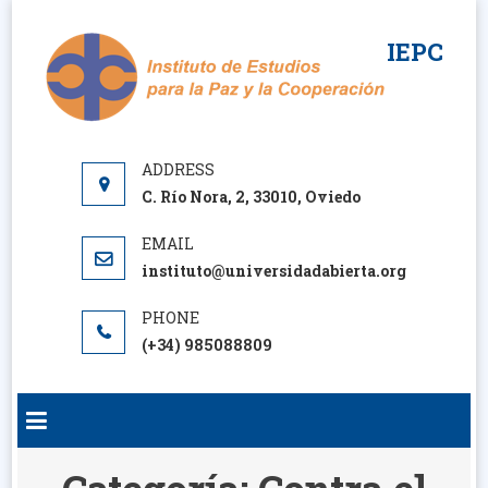
Saltar
al
IEPC
contenido
C. Río Nora, 2, 33010, Oviedo
instituto@universidadabierta.org
(+34) 985088809