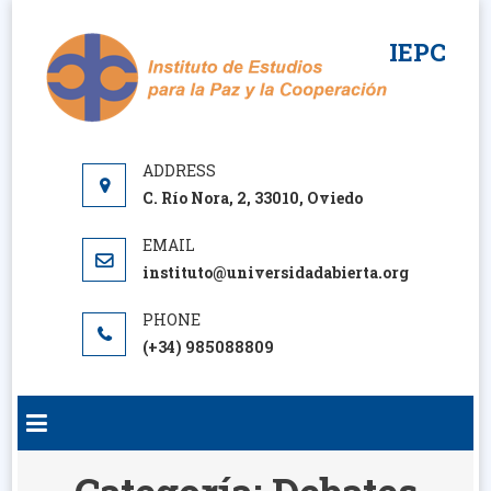
Saltar
al
IEPC
contenido
C. Río Nora, 2, 33010, Oviedo
instituto@universidadabierta.org
(+34) 985088809