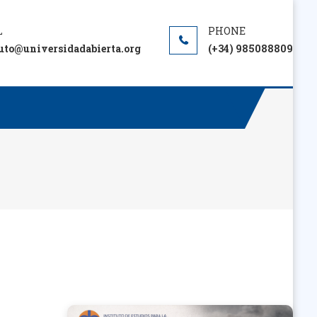
tuto@universidadabierta.org
(+34) 985088809