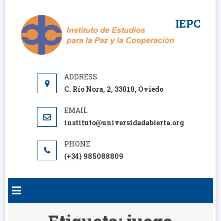
Saltar
al
IEPC
contenido
C. Río Nora, 2, 33010, Oviedo
instituto@universidadabierta.org
(+34) 985088809