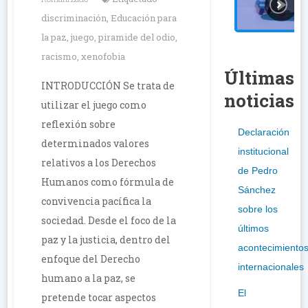
discriminación
,
Educación para
la paz
,
juego
,
piramide del odio
,
racismo
,
xenofobia
Últimas
INTRODUCCIÓN Se trata de
noticias
utilizar el juego como
reflexión sobre
Declaración
determinados valores
institucional
relativos a los Derechos
de Pedro
Humanos como fórmula de
Sánchez
convivencia pacífica la
sobre los
sociedad. Desde el foco de la
últimos
paz y la justicia, dentro del
acontecimiento
enfoque del Derecho
internacionales
humano a la paz, se
El
pretende tocar aspectos