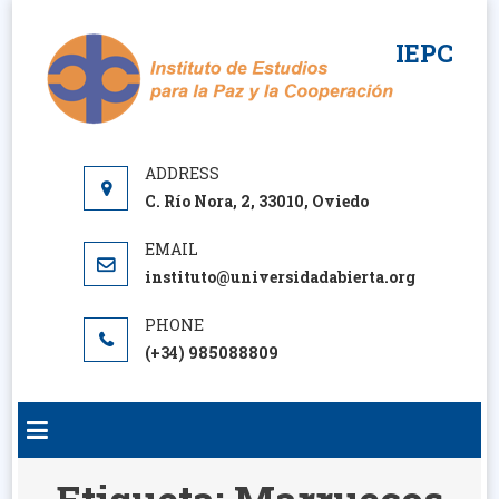
Saltar
al
IEPC
contenido
C. Río Nora, 2, 33010, Oviedo
instituto@universidadabierta.org
(+34) 985088809