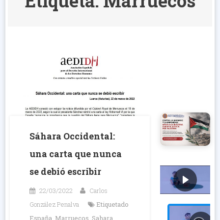
Etiqueta:
Marruecos
Sáhara Occidental:
una carta que nunca
se debió escribir
22/03/2022
Carlos
González Penalva
Etiquetado
España
,
Marruecos
,
Sahara